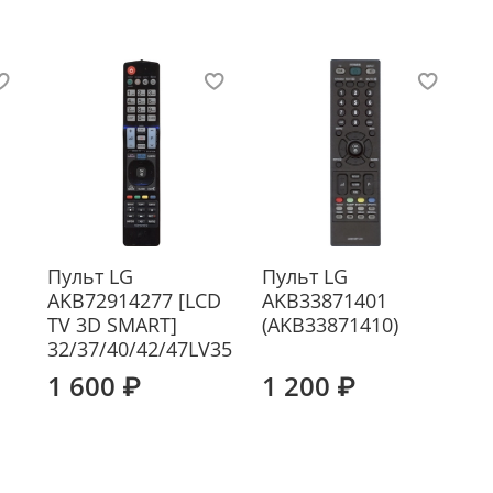
Пульт LG
Пульт LG
AKB72914277 [LCD
AKB33871401
TV 3D SMART]
(AKB33871410)
32/37/40/42/47LV35
1 600 ₽
1 200 ₽