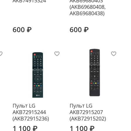
AKB74915324
AKB69680403
(AKB69680408,
AKB69680438)
600 ₽
600 ₽
Пульт LG
Пульт LG
AKB72915244
AKB72915207
(AKB72915236)
(AKB72915202)
1 100 ₽
1 100 ₽