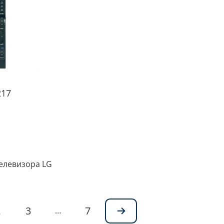
217
телевизора LG
2
3
7
…