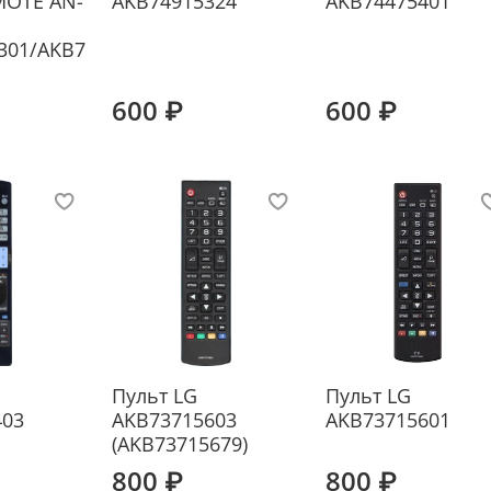
MOTE AN-
AKB74915324
AKB74475401
301/AKB7
600 ₽
600 ₽
Пульт LG
Пульт LG
403
AKB73715603
AKB73715601
(AKB73715679)
800 ₽
800 ₽