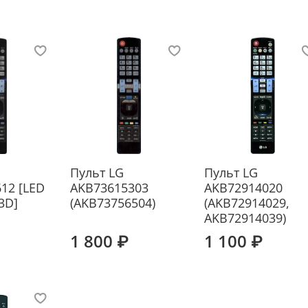
Пульт LG
Пульт LG
12 [LED
AKB73615303
AKB72914020
3D]
(AKB73756504)
(AKB72914029,
AKB72914039)
1 800 ₽
1 100 ₽