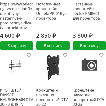
https://www.teledr
Потолочный
Настенный
ug.tv/collection/kr
кронштейн
кронштейн
onshteyny-
Uniteki PR-01B для
Loctek PMB601
nastennye-i-
проектора
для проектора
potolochnye-dlya-
tv-i-proektorov
4 600 ₽
2 850 ₽
3 800 ₽
В корзину
В корзину
В корзину
КРОНШТЕЙН
Кронштейн
Кронштейн
DIVISAT
наклонно-
наклонно-
НАКЛОННЫЙ DTV
поворотный DTV
поворотный DTV
20-70 ДЛЯ TV
30-22
30-22