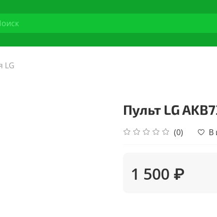
я LG
Пульт LG AKB7
(0)
В
1 500 ₽