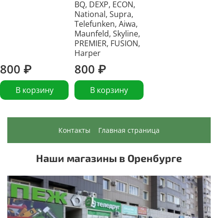
BQ, DEXP, ECON,
National, Supra,
Telefunken, Aiwa,
Maunfeld, Skyline,
PREMIER, FUSION,
Harper
800 ₽
800 ₽
В корзину
В корзину
Контакты
Главная страница
Наши магазины в Оренбурге