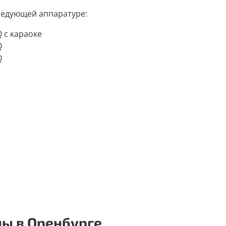
следующей аппаратуре:
 с караоке
Q
Q
ы в Оренбурге