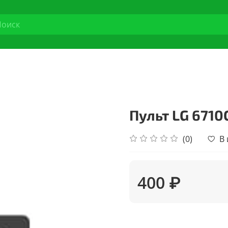
Пульт LG 671
(0)
В
400 ₽