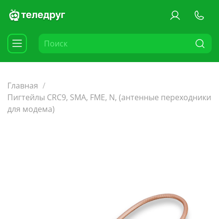
Главная
Пигтейлы CRC9, SMA, FME, N, (антенные переходники
для модема)